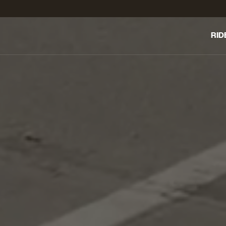
RID
LE C
ENT
TRO