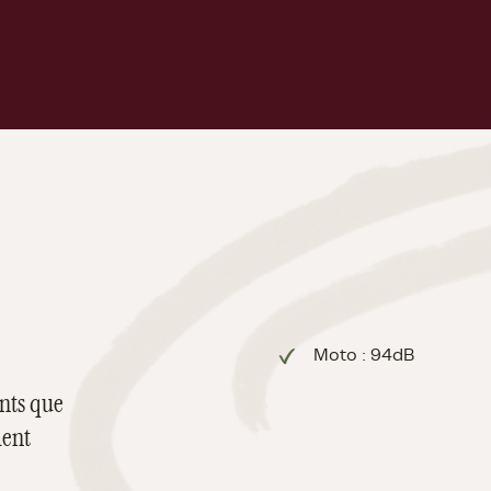
Moto : 94dB
ants que
ment