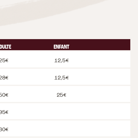
DULTE
ENFANT
25€
12,5€
28€
12,5€
50€
25€
95€
30€