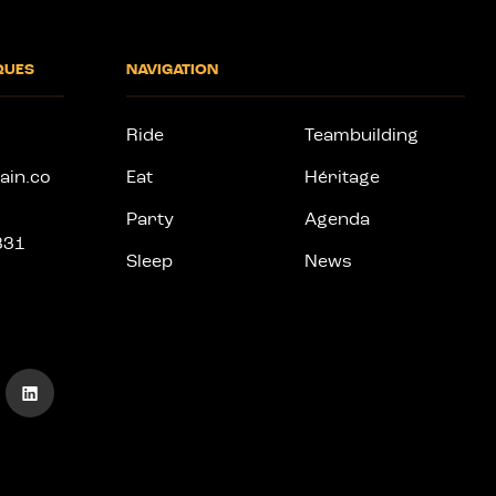
QUES
NAVIGATION
Ride
Teambuilding
ain.co
Eat
Héritage
Party
Agenda
831
Sleep
News
Aller
sur
notre
page
linkedin