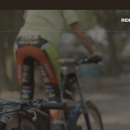
RID
LE C
ENT
TRO