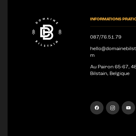
de
page
INFORMATIONS PRATI
087/76.51.79
hello@domainebilst
m
Au Pairon 65-67, 4
Bilstain, Belgique
Aller
Aller
Aller
sur
sur
sur
notre
notre
notre
page
compte
chaîne
facebook
instagram
youtube