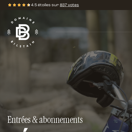
4.5 étoiles sur
837 votes
Évalutations
•
Entrées & abonnements