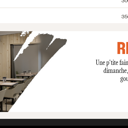
30
35
R
Une p'tite fai
dimanche, 
gou