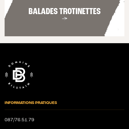
BALADES TROTINETTES
Fin
de
page
INFORMATIONS PRATIQUES
087/76.51.79