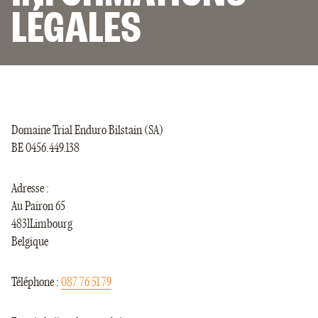
4 OU 6 PERSONNES
LÉGALES
LES APPARTEMENTS
6 PERSONNES
Domaine Trial Enduro Bilstain (SA)
BE 0456.449.138
Adresse :
Au Pairon 65
4831Limbourg
Belgique
Téléphone :
087 76 51 79