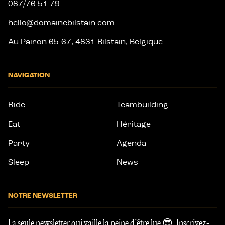
087/76.51.79
hello@domainebilstain.com
Au Pairon 65-67, 4831 Bilstain, Belgique
NAVIGATION
Ride
Teambuilding
Eat
Héritage
Party
Agenda
Sleep
News
NOTRE NEWSLETTER
La seule newsletter qui vaille la peine d'être lue 😎. Inscrivez-