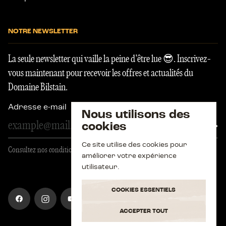
NOTRE NEWSLETTER
La seule newsletter qui vaille la peine d'être lue 😎. Inscrivez-
vous maintenant pour recevoir les offres et actualités du
Domaine Bilstain.
Adresse e-mail
Nous utilisons des
s'ins
cookies
Ce site utilise des cookies pour
Consultez nos conditions générales
améliorer votre expérience
utilisateur.
Aller
Aller
Aller
Aller
COOKIES ESSENTIELS
sur
sur
sur
sur
notre
notre
notre
notre
ACCEPTER TOUT
page
compte
chaîne
page
facebook
instagram
youtube
linkedin