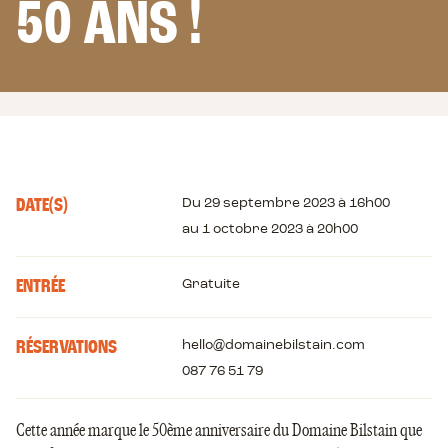
50 ANS !
4 OU 6 PERSONNES
LES APPARTEMENTS
6 PERSONNES
Notre
Les
DATE(S)
Du 29 septembre 2023 à 16h00
article
détails
au 1 octobre 2023 à 20h00
ENTRÉE
Gratuite
RÉSERVATIONS
hello@domainebilstain.com
087 76 51 79
Cette année marque le 50ème anniversaire du Domaine Bilstain que